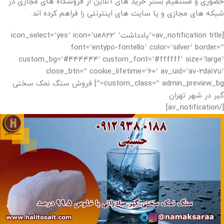
حضوری و مستقیم بستر خرید های آنلاین از فروشگاه های مجازی در
شبکه های مجازی و یا سایت های اینترنتی را فراهم کرده اند.
[av_notification title=’یادداشت’ icon_select=’yes’ icon=’ue822′
font=’entypo-fontello’ color=’silver’ border=”
custom_bg=’#444444′ custom_font=’#ffffff’ size=’large’
close_btn=” cookie_lifetime=’60’ av_uid=’av-2da17u’
custom_class=” admin_preview_bg=”]
فروش سنگ نمک سختی
گیر در شهر تهران
[/av_notification]