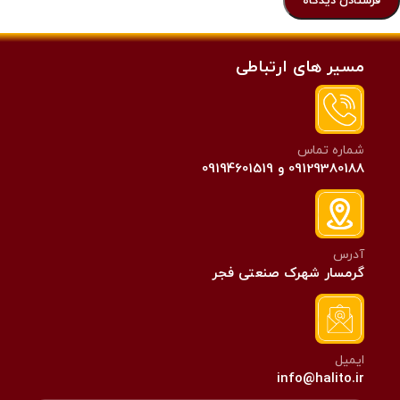
مسیر های ارتباطی
شماره تماس
09129380188 و 09194601519
آدرس
گرمسار شهرک صنعتی فجر
ایمیل
info@halito.ir