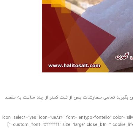
س بگیرید تمامی سفارشات پس از ثبت کمتر از چند ساعت به مقصد
icon_select=’yes’ icon=’ue822′ font=’entypo-fontello’ color=’silver’ border=” cust
custom_font=’#ffffff’ size=’large’ close_btn=” cookie_lif