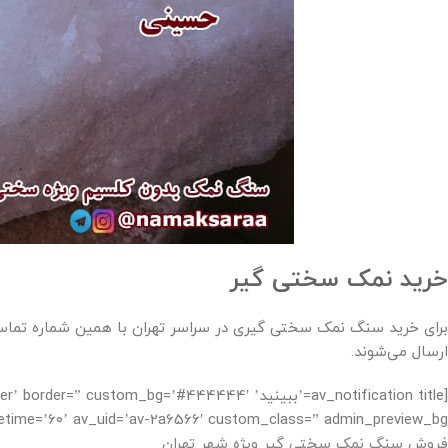
خرید نمک سختی گیر
برای خرید سنگ نمک سختی گیری در سراسر تهران با همین شماره تما
ارسال می‌شوند.
[av_notification title=’ببینید’ om_bg=’#444444′
etime=’60’ av_uid=’av-2a6566′ custom_class=” admin_preview_bg=”]
فروش سنگ نمک سختی گیر ویژه شهر تهران