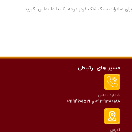
برای
صادرات سنگ نمک
قرمز درجه یک با ما تماس بگیرید
مسیر های ارتباطی
شماره تماس
09129380188 و 09194601519
آدرس