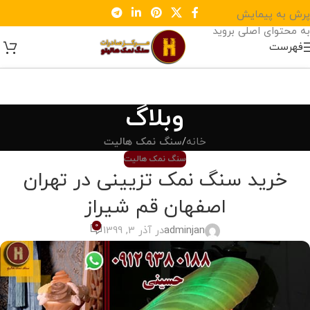
پرش به پیمایش
به محتوای اصلی بروید
فهرست
وبلاگ
خانه
/
سنگ نمک هالیت
سنگ نمک هالیت
خرید سنگ نمک تزیینی در تهران
اصفهان قم شیراز
0
adminjan
در آذر 3, 1399