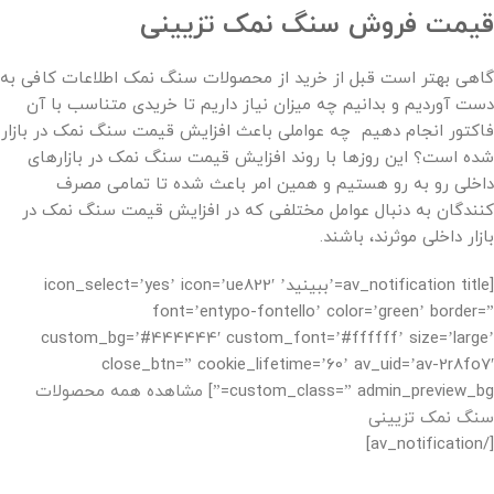
قیمت فروش سنگ نمک تزیینی
گاهی بهتر است قبل از خرید از محصولات سنگ نمک اطلاعات کافی به
دست آوردیم و بدانیم چه میزان نیاز داریم تا خریدی متناسب با آن
فاکتور انجام دهیم چه عواملی باعث افزایش قیمت سنگ نمک در بازار
شده است؟ این روزها با روند افزایش قیمت سنگ نمک در بازارهای
داخلی رو به رو هستیم و همین امر باعث شده تا تمامی مصرف
کنندگان به دنبال عوامل مختلفی که در افزایش قیمت سنگ نمک در
بازار داخلی موثرند، باشند.
[av_notification title=’ببینید’ icon_select=’yes’ icon=’ue822′
font=’entypo-fontello’ color=’green’ border=”
custom_bg=’#444444′ custom_font=’#ffffff’ size=’large’
close_btn=” cookie_lifetime=’60’ av_uid=’av-2r8fo7′
custom_class=” admin_preview_bg=”]
مشاهده همه محصولات
سنگ نمک تزیینی
[/av_notification]