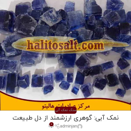
سنگ نمک آبی
نمک آبی: گوهری ارزشمند از دل طبیعت
0
adminjan