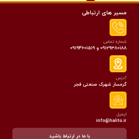
مسیر های ارتباطی
شماره تماس
09129380188 و 09194601519
آدرس
گرمسار شهرک صنعتی فجر
ایمیل
info@halito.ir
با ما در ارتباط باشید