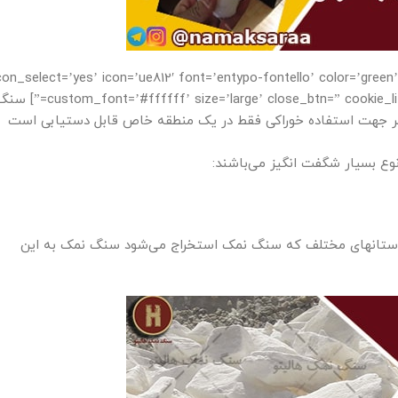
con_select=’yes’ icon=’ue812′ font=’entypo-fontello’ color=’green’ border=” custom_b
tom_font=’#ffffff’ size=’large’ close_btn=” cookie_lifetime=’60’ av_uid=’av-6q29p’ custom_class=” admin_preview_bg
ظر جهت استفاده خوراکی فقط در یک منطقه خاص قابل دستیابی است
ع بسیار شگفت انگیز می‌باشند:
استانهای مختلف که سنگ نمک استخراج می‌شود سنگ نمک به این