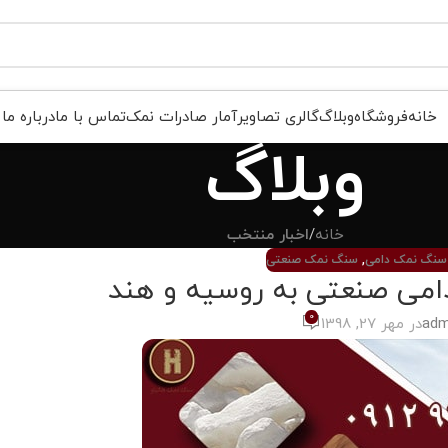
خانه
فروشگاه
وبلاگ
گالری تصاویر
آمار صادرات نمک
تماس با ما
درباره ما
وبلاگ
خانه
/
اخبار منتخب
سنگ نمک دامی
,
سنگ نمک صنعتی
می صنعتی به روسیه و هند
0
adm
در مهر 27, 1398