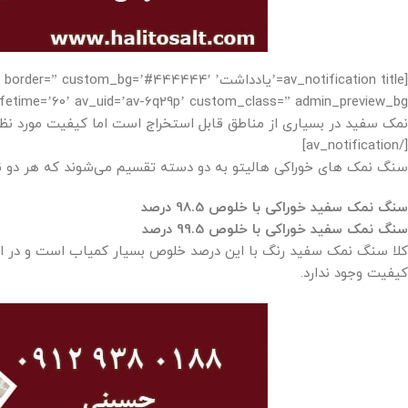
[av_notification title=’یادداشت’ g=’#444444′
نمک سفید در بسیاری از مناطق قابل استخراج است اما کیفیت مورد ن
[/av_notification]
سنگ نمک های خوراکی هالیتو به دو دسته تقسیم می‌شوند که هر دو نو
سنگ نمک سفید خوراکی با خلوص 98.5 درصد
سنگ نمک سفید خوراکی با خلوص 99.5 درصد
کلا سنگ نمک سفید رنگ با این درصد خلوص بسیار کمیاب است و در 
کیفیت وجود ندارد.