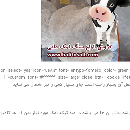
con_select=’yes’ icon=’ue812′ font=’entypo-fontello’ color=’green’ border=” custom_b
custom_font=’#ffffff’ size=’large’ close_btn=” cookie_lifetime=’60’ av_uid=’av-4wv4xm’ custom_class=” admin_preview_bg=”]
قل آن بسیار راحت است جای بسیار کمی را نیز اشغال می نماید
رشد بدنی آن ها می باشد در صورتیکه نمک مورد نیاز بدن آن ها تامین