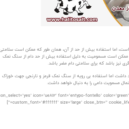
دن است، اما استفاده بیش از حد از آن، همان طور که ممکن است سلامتی
بود. ممکن است مسمومیت به دلیل استفاده بیش از حد دام از سنگ نمک
ی نیز باشد که برای سلامتی دام مضر باشد.
د داشت اما استفاده بی رویه از سنگ نمک قرمز و نارنجی جهت خوراک
تمال مسمویت دامی را به دنبال خواهد داشت.
con_select=’yes’ icon=’ue812′ font=’entypo-fontello’ color=’green’ border=” custom_b
custom_font=’#ffffff’ size=’large’ close_btn=” cookie_lifetime=’60’ av_uid=’av-3xo7d6′ custom_class=” admin_preview_bg=”]