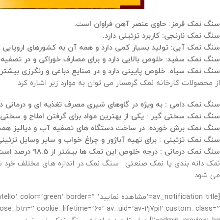
سنگ نمک قرمز: حاوی عنصر آهن فراوان است.
سنگ نمک نارنجی: کاربرد تزئینی دارد.
سنگ نمک آبی: تولید بسیار کمی دارد و همه آن به کشورهای اروپایی 
سنگ نمک سفید: خلوص بالایی دارد و برای مصارف خوراکی و در تصفیه آب
سنگ نمک سیاه: خلوص پایینی دارد و در صنایع دباغی و رنگرزی بیشتر ب
از محصولات کارخانه نمک گرمسار می توان به موارد زیر اشاره کرد:
سنگ نمک دامی : به ویژه در گاوهای شیری مصرف تغذیه ای و درمانی دار
سنگ نمک سختی گیر : یکی از بهترین مواد برای گرفتن املاح و سختی
سنگ نمک برش خورده: در ساخت دستگاه های تصفیه آب و دیالیز همچنی
سنگ نمک تزئینی : برای تهیه آباژور و چراغ خواب و سایر وسایل تزئینی
سنگ نمک درمانی : درجه خلوص این نمک ها بیشتر از 98.5 درصد است.
مک دانه بندی یا نمک صنعتی : سنگ نمک در اندازه های مختلف خرد ش
می شود.
[av_notification title=’مشاهده نمایید’ rder
e_btn=” cookie_lifetime=’60’ av_uid=’av-2j7pi1′ custom_class=”