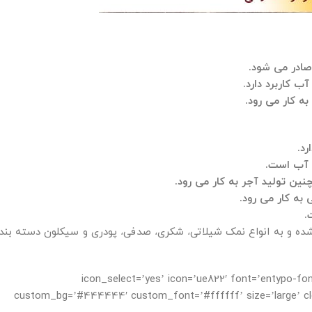
صادر می شود.
 کاربرد دارد.
ه کار می رود.
د.
 آب است.
ن تولید آجر به کار می رود.
 به کار می رود.
ده و به انواع نمک شیلاتی
شکری
صدفی
پودری و سیکلون دسته بند
،
،
،
icon_select=’yes’ icon=’ue822′ font=’entypo-fontello’ color=’green’ bo=”
custom_bg=’#444444′ custom_font=’#ffffff’ size=’large’ clos