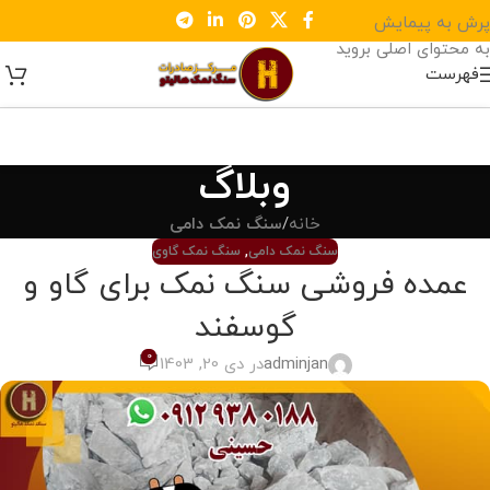
پرش به پیمایش
به محتوای اصلی بروید
فهرست
وبلاگ
خانه
/
سنگ نمک دامی
سنگ نمک دامی
,
سنگ نمک گاوی
عمده فروشی سنگ نمک برای گاو و
گوسفند
0
adminjan
در دی 20, 1403