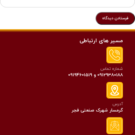
مسیر های ارتباطی
شماره تماس
09129380188 و 09194601519
آدرس
گرمسار شهرک صنعتی فجر