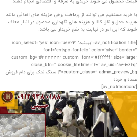
قیمت محصول می شوند خریدی به صرفه و اقتصادی انجام دهند.
با خرید مستقیم می‌ توانند از پرداخت برخی هزینه‌ های اضافی مانند
هزینه حمل و نقل کالا و هزینه های نگهداری محصول در انبار معاف
شوند که این امر در نهایت به نفع خریدار می باشد.
[av_notification title=’ببینید’ icon_select=’yes’ icon=’ue822′
font=’entypo-fontello’ color=’silver’ border=”
custom_bg=’#444444′ custom_font=’#ffffff’ size=’large’
close_btn=” cookie_lifetime=’60’ av_uid=’av-10z6q’
custom_class=” admin_preview_bg=”]
سنگ نمک برای دام فروش
عمده و خرده
[/av_notification]