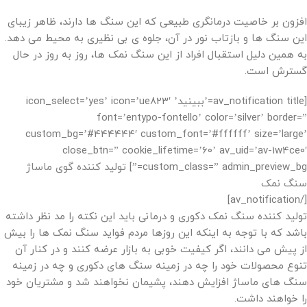
افزون بر خاصیت درمانگری طبیعی که این سنگ ها دارند، ظاهر زیبای
این سنگ ها و بازتاب نور در آن، جلوه ی بی نظیری به محیط می دهد.
به همین دلیل استقبال افراد از این سنگ نمک ها، روز به روز در حال
گسترش است.
[av_notification title=’ببینید’ icon_select=’yes’ icon=’ue823′
font=’entypo-fontello’ color=’silver’ border=”
custom_bg=’#444444′ custom_font=’#ffffff’ size=’large’
close_btn=” cookie_lifetime=’60’ av_uid=’av-1w4ce0′
custom_class=” admin_preview_bg=”]
تولید کننده گوی ماساژ
سنگ نمک
[/av_notification]
تولید کننده سنگ نمک دکوری و درمانی باید این نکته را مد نظر داشته
باشد که با توجه به اینکه این روزها مردم فواید سنگ نمک ها را بیش
از پیش می دانند، اگر کیفیت خوبی به بازار عرضه کنند و در کنار آن
تنوع محصولات خود را چه در زمینه سنگ های دکوری و چه در زمینه
سنگ های ماساژ افزایش دهند، پشیمان نخواهند شد و مشتریان خود
را خواهند داشت.