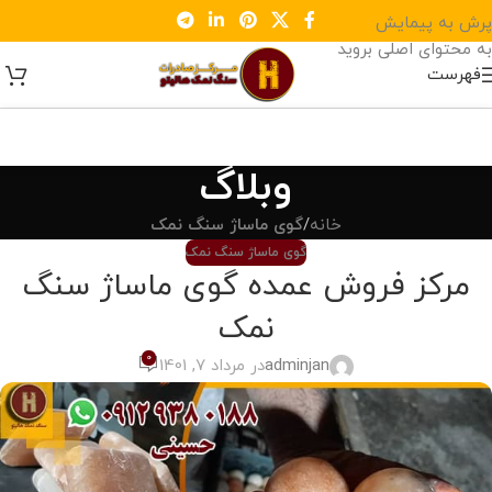
پرش به پیمایش
به محتوای اصلی بروید
فهرست
وبلاگ
خانه
/
گوی ماساژ سنگ نمک
گوی ماساژ سنگ نمک
مرکز فروش عمده گوی ماساژ سنگ
نمک
0
adminjan
در مرداد 7, 1401