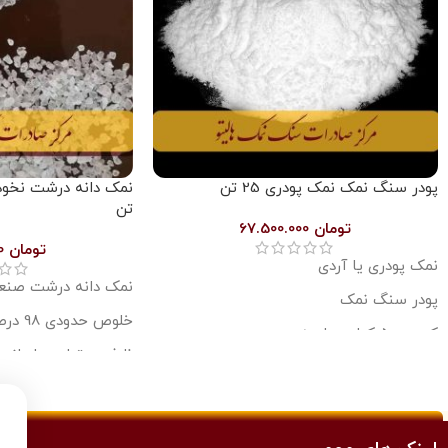
پودر سنگ نمک نمک پودری 25 تن
تن
تومان
67.500.000
تومان
96.250.000
نمک پودری یا آردی
نمک دانه درشت صنع
پودر سنگ نمک
خلوص حدودی 98 درصد
کیسه 50 کیلویی لمینت
ظرفیت تولید ماهانه 1300 تن
جذب کننده رطوبت
قیمت هر تن 3 میلیون و 850 هزار تومان
قیمت نوشته شده بابت 25 تن یعنی 25
برای داشتن قیمت پای
هزار کیلوگرم از این محصول می باشد
افزاش دهید