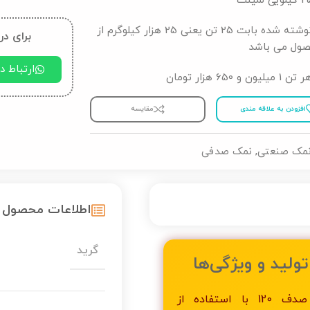
قیمت نوشته شده بابت 25 تن یعنی 25 هزار کیلوگرم از
برای در
صول می باشد
ارتباط 
و 650 هزار تومان
افزودن به علاقه مندی
مقایسه
مک صنعتی
,
نمک صدفی
اطلاعات محصول
گرید
تولید و ویژگی‌ها
تولید نمک صدف 120 با استفاده از