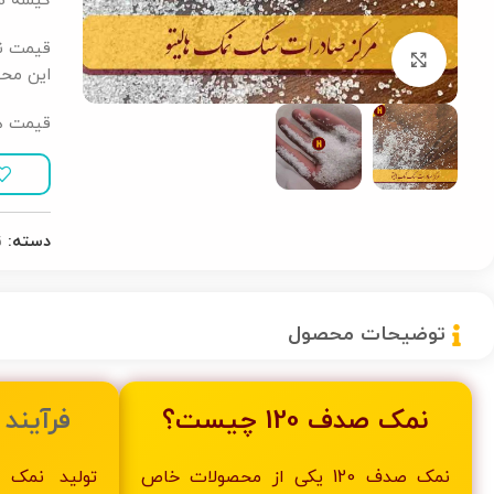
کیسه 25 کیلویی لمینت
بزرگنمایی تصویر
این مح
قیمت هر تن 1 میلیون 
دسته:
ن
توضیحات محصول
نمک صدف 120 چیست؟
فرآیند 
نمک صدف 120 یکی از محصولات خاص