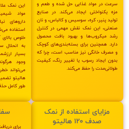
سرعت در مواد غذایی حل شده و طعم و
این نمک علاو
مزه یکنواختی ایجاد می‌کند. در صنایع
مواد شیمیا
تولید پنیر، کره، سوسیس و کالباس، و نان
داروهای نی
صنعتی، این نمک نقش مهمی در کنترل
استفاده می‌شو
رشد میکروب‌ها و بهبود بافت محصول
خلوص بالای آ
دارد. همچنین برای بسته‌بندی‌های کوچک
به انحلال س
و مصرف خانگی نیز مناسب است، چرا که
بسیار ارزشم
بدون ایجاد رسوب یا تغییر رنگ، کیفیت
وجود هرگون
طولانی‌مدت را حفظ می‌کند.
هالیتو تضمی
طور کامل حذف
مزایای استفاده از نمک
سفا
صدف 120 هالیتو
برای دریاف