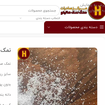
پرش به پیمایش
به محتوای اصلی بروید
انتخاب دسته بندی
دسته بندی محصولات
خانه
/
نمک صنعتی
/
نمک صدفی
/
نمک صدف 120 25 تن
نمک صدف
نمک صدف
سایز ری
بدون پو
دانه بن