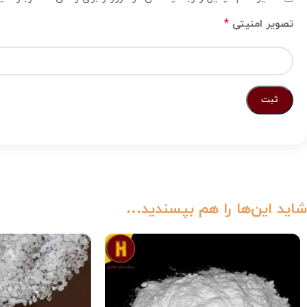
*
تصویر امنیتی
شاید این‌ها را هم بپسندید…