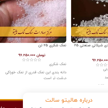
نمک دانه درشت نخودی شیلاتی صنعتی 25
نمک شکری 25 تن
تومان
96.250.000
نمک شکری
تی
دانه بندی این نمک قدری از نمک خوراکی
درشت تر است
کیسه 25 کیلویی لمینت
قیمت هر تن 3 میلیون و 850 هزار تومان
درباره هالیتو سالت
ینتر میزان سفارش را
برای داشتن قیمت پایینتر، میزان سفارش را