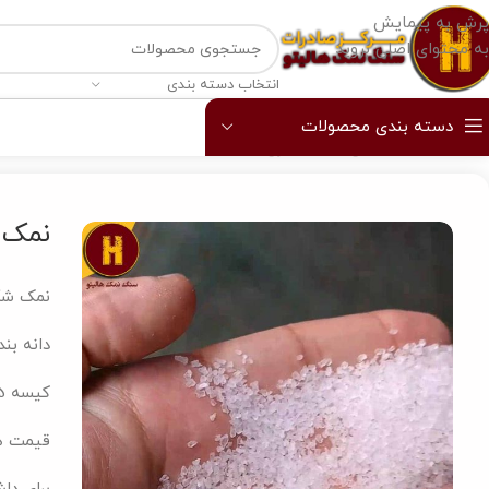
پرش به پیمایش
به محتوای اصلی بروید
انتخاب دسته بندی
دسته بندی محصولات
خانه
/
نمک صنعتی
/
نمک شکری
/
نمک شکری 25 تن
نمک شک
نمک شک
دانه بن
کیسه 25 کیلویی لمینت
قیمت هر تن 3 میلیون 