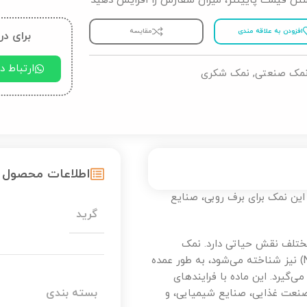
شتن قیمت پایینتر، میزان سفارش را افزایش دهید
افزودن به علاقه مندی
مقایسه
برای در
ارتباط 
مک صنعتی
,
نمک شکری
اطلاعات محصول
 از شکری معمولی قدری بزرگ تر است حدود .3 میل، این نمک برای برف روبی، صنایع
گرید
ختلف نقش حیاتی دارد. نمک
صنعتی یا به عبارتی “نمک خوراکی صنعتی” که با نام کلرید سدیم (NaCl) نیز شناخته می‌شود، به طور عمده
ی‌گیرد. این ماده با فرایندهای
بسته بندی
نعت غذایی، صنایع شیمیایی، و