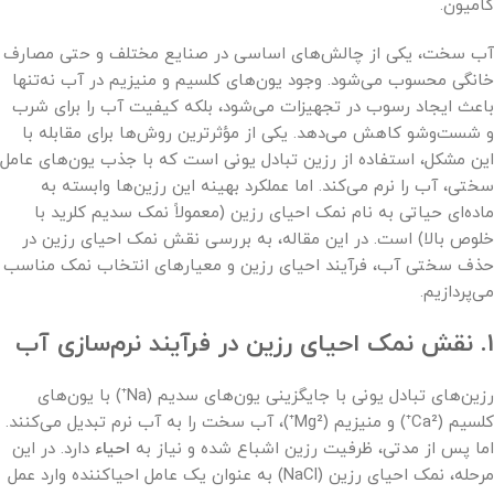
کامیون.
آب سخت، یکی از چالش‌های اساسی در صنایع مختلف و حتی مصارف
خانگی محسوب می‌شود. وجود یون‌های کلسیم و منیزیم در آب نه‌تنها
باعث ایجاد رسوب در تجهیزات می‌شود، بلکه کیفیت آب را برای شرب
و شست‌وشو کاهش می‌دهد. یکی از مؤثرترین روش‌ها برای مقابله با
این مشکل، استفاده از رزین تبادل یونی است که با جذب یون‌های عامل
سختی، آب را نرم می‌کند. اما عملکرد بهینه این رزین‌ها وابسته به
ماده‌ای حیاتی به نام نمک احیای رزین (معمولاً نمک سدیم کلرید با
خلوص بالا) است. در این مقاله، به بررسی نقش نمک احیای رزین در
حذف سختی آب، فرآیند احیای رزین و معیارهای انتخاب نمک مناسب
می‌پردازیم.
1. نقش نمک احیای رزین در فرآیند نرم‌سازی آب
رزین‌های تبادل یونی با جایگزینی یون‌های سدیم (Na⁺) با یون‌های
کلسیم (Ca²⁺) و منیزیم (Mg²⁺)، آب سخت را به آب نرم تبدیل می‌کنند.
اما پس از مدتی، ظرفیت رزین اشباع شده و نیاز به
احیاء
دارد. در این
مرحله، نمک احیای رزین (NaCl) به عنوان یک عامل احیاکننده وارد عمل