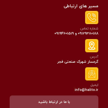
مسیر های ارتباطی
شماره تماس
09129380188 و 09194601519
آدرس
گرمسار شهرک صنعتی فجر
ایمیل
info@halito.ir
با ما در ارتباط باشید