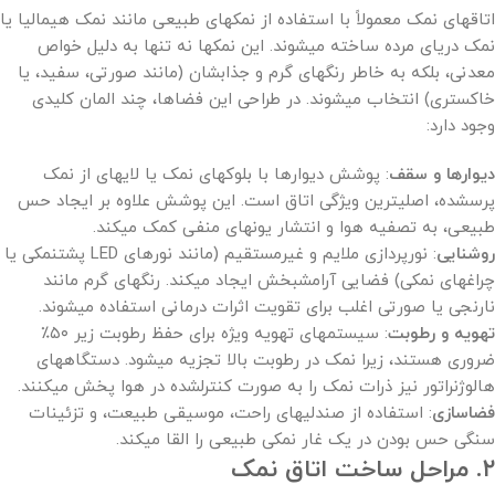
اتاقهای نمک معمولاً با استفاده از نمکهای طبیعی مانند نمک هیمالیا یا
نمک دریای مرده ساخته میشوند. این نمکها نه تنها به دلیل خواص
معدنی، بلکه به خاطر رنگهای گرم و جذابشان (مانند صورتی، سفید، یا
خاکستری) انتخاب میشوند. در طراحی این فضاها، چند المان کلیدی
وجود دارد:
دیوارها و سقف
: پوشش دیوارها با بلوکهای نمک یا لایهای از نمک
پرسشده، اصلیترین ویژگی اتاق است. این پوشش علاوه بر ایجاد حس
طبیعی، به تصفیه هوا و انتشار یونهای منفی کمک میکند.
روشنایی
: نورپردازی ملایم و غیرمستقیم (مانند نورهای LED پشتنمکی یا
چراغهای نمکی) فضایی آرامشبخش ایجاد میکند. رنگهای گرم مانند
نارنجی یا صورتی اغلب برای تقویت اثرات درمانی استفاده میشوند.
تهویه و رطوبت
: سیستمهای تهویه ویژه برای حفظ رطوبت زیر ۵۰٪
ضروری هستند، زیرا نمک در رطوبت بالا تجزیه میشود. دستگاههای
هالوژنراتور نیز ذرات نمک را به صورت کنترلشده در هوا پخش میکنند.
فضاسازی
: استفاده از صندلیهای راحت، موسیقی طبیعت، و تزئینات
سنگی حس بودن در یک غار نمکی طبیعی را القا میکند.
۲. مراحل ساخت اتاق نمک