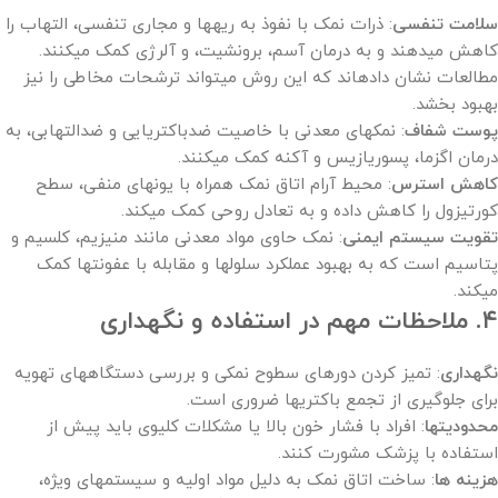
سلامت تنفسی
: ذرات نمک با نفوذ به ریهها و مجاری تنفسی، التهاب را
کاهش میدهند و به درمان آسم، برونشیت، و آلرژی کمک میکنند.
مطالعات نشان دادهاند که این روش میتواند ترشحات مخاطی را نیز
بهبود بخشد.
پوست شفاف
: نمکهای معدنی با خاصیت ضدباکتریایی و ضدالتهابی، به
درمان اگزما، پسوریازیس و آکنه کمک میکنند.
کاهش استرس
: محیط آرام اتاق نمک همراه با یونهای منفی، سطح
کورتیزول را کاهش داده و به تعادل روحی کمک میکند.
تقویت سیستم ایمنی
: نمک حاوی مواد معدنی مانند منیزیم، کلسیم و
پتاسیم است که به بهبود عملکرد سلولها و مقابله با عفونتها کمک
میکند.
۴. ملاحظات مهم در استفاده و نگهداری
نگهداری
: تمیز کردن دورهای سطوح نمکی و بررسی دستگاههای تهویه
برای جلوگیری از تجمع باکتریها ضروری است.
محدودیتها
: افراد با فشار خون بالا یا مشکلات کلیوی باید پیش از
استفاده با پزشک مشورت کنند.
هزینه ها
: ساخت اتاق نمک به دلیل مواد اولیه و سیستمهای ویژه،