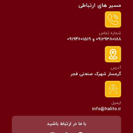
مسیر های ارتباطی
شماره تماس
09129380188 و 09194601519
آدرس
گرمسار شهرک صنعتی فجر
ایمیل
info@halito.ir
با ما در ارتباط باشید