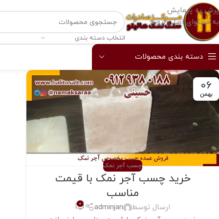
پرش به پیمایش
به محتوای اصلی بروید
انتخاب دسته بندی
دسته بندی محصولات
06
بهمن
چسب آجر نمک
خرید چسب آجر نمک با قیمت
مناسب
0
ارسال توسط
adminjan