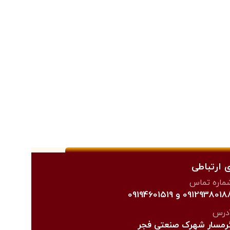
 ارتباطی
ماره تماس
091293801 و 09194601519
درس
رمسار شهرک صنعتی فجر