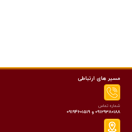
مسیر های ارتباطی
شماره تماس
09129380188 و 09194601519