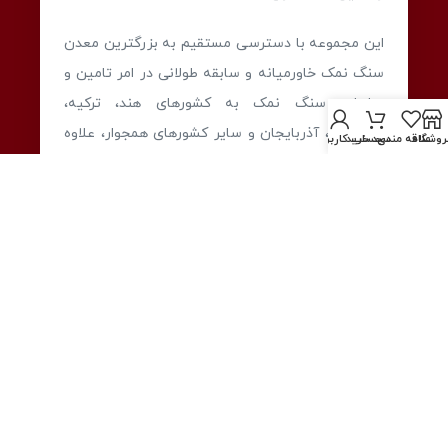
این مجموعه با دسترسی مستقیم به بزرگترین معدن
سنگ نمک خاورمیانه و سابقه طولانی در امر تامین و
صادرات سنگ نمک به کشورهای هند، ترکیه،
ارمنستان، آذربایجان و سایر کشورهای همجوار، علاوه
روشگاه
علاقه مندی
سبد خرید
حساب کاربری من
بر صادرات مستقیم سنگ نمک، همواره همراه
صادرکنندگان و بازرگانان بوده است.
لینک های مهم
صفحه اصلی
درباره ما
فروشگاه
وبلاگ
تماس با ما