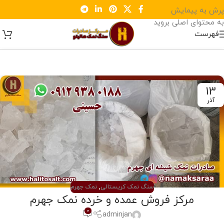
پرش به پیمایش
به محتوای اصلی بروید
فهرست
13
آذر
سنگ نمک کریستالی
,
نمک جهرم
مرکز فروش عمده و خرده نمک جهرم
0
adminjan