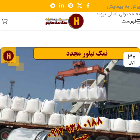
پرش به پیمایش
به محتوای اصلی بروید
فهرست
30
آبان